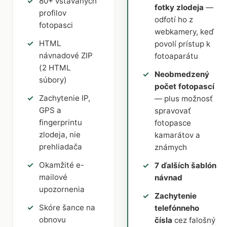
80+ vstavaných
fotky zlodeja
—
profilov
odfotí ho z
fotopasci
webkamery, keď
HTML
povolí prístup k
návnadové ZIP
fotoaparátu
(2 HTML
Neobmedzený
súbory)
počet fotopascí
Zachytenie IP,
— plus možnosť
GPS a
spravovať
fingerprintu
fotopasce
zlodeja, nie
kamarátov a
prehliadača
známych
Okamžité e-
7 ďalších šablón
mailové
návnad
upozornenia
Zachytenie
Skóre šance na
telefónneho
obnovu
čísla
cez falošný