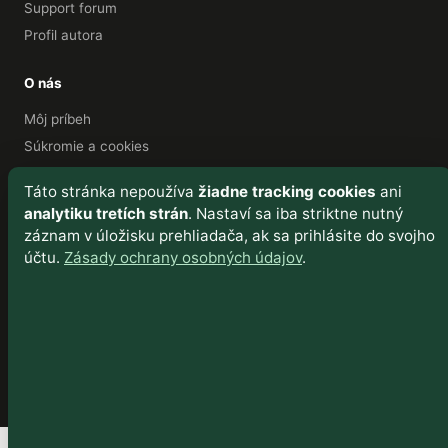
Support forum
Profil autora
O nás
Môj príbeh
Súkromie a cookies
Cookie Policy
Táto stránka nepoužíva
žiadne tracking cookies
ani
Sitemap
analytiku tretích strán
. Nastaví sa iba striktne nutný
záznam v úložisku prehliadača, ak sa prihlásite do svojho
Kontakt
účtu.
Zásady ochrany osobných údajov
.
Viktor Čech
📧 E-mail
Facebook
turiecfoto.sk