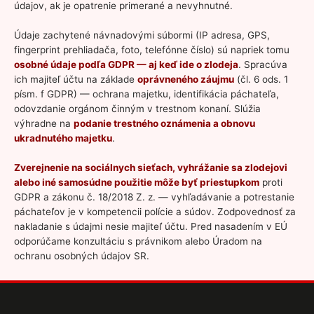
údajov, ak je opatrenie primerané a nevyhnutné.
Údaje zachytené návnadovými súbormi (IP adresa, GPS,
fingerprint prehliadača, foto, telefónne číslo) sú napriek tomu
osobné údaje podľa GDPR — aj keď ide o zlodeja
. Spracúva
ich majiteľ účtu na základe
oprávneného záujmu
(čl. 6 ods. 1
písm. f GDPR) — ochrana majetku, identifikácia páchateľa,
odovzdanie orgánom činným v trestnom konaní. Slúžia
výhradne na
podanie trestného oznámenia a obnovu
ukradnutého majetku
.
Zverejnenie na sociálnych sieťach, vyhrážanie sa zlodejovi
alebo iné samosúdne použitie môže byť priestupkom
proti
GDPR a zákonu č. 18/2018 Z. z. — vyhľadávanie a potrestanie
páchateľov je v kompetencii polície a súdov. Zodpovednosť za
nakladanie s údajmi nesie majiteľ účtu. Pred nasadením v EÚ
odporúčame konzultáciu s právnikom alebo Úradom na
ochranu osobných údajov SR.