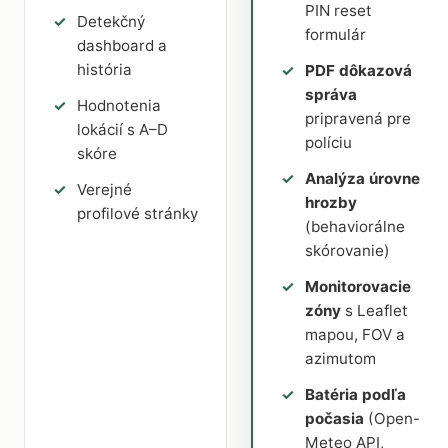
PIN reset
Detekčný
formulár
dashboard a
história
PDF dôkazová
správa
Hodnotenia
pripravená pre
lokácií s A–D
políciu
skóre
Analýza úrovne
Verejné
hrozby
profilové stránky
(behaviorálne
skórovanie)
Monitorovacie
zóny
s Leaflet
mapou, FOV a
azimutom
Batéria podľa
počasia
(Open-
Meteo API,