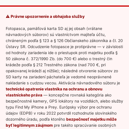
⚠️ Právne upozornenie a obhajoba služby
Fotopasca, pamäťová karta SD aj jej obsah (vrátane
návnadových súborov) sú vlastníctvom majiteľa účtu,
chráneným podľa § 123 a § 126 Občianskeho zákonníka a čl. 20
Ústavy SR. Odcudzenie fotopasce je protiprávne — v závislosti
od hodnoty zariadenia ide o priestupok proti majetku podľa §
50 zákona č. 372/1990 Zb. (do 700 €) alebo o trestný čin
krádeže podľa § 212 Trestného zákona (nad 700 €, pri
opakovanej krádeži aj nižšie); následné otvorenie súborov zo
SD karty na zariadení páchateľa je vedomé neoprávnené
nakladanie s cudzou vecou. Aktivácia návnadového súboru je
technické opatrenie vlastníka na ochranu a obnovu
vlastníckeho práva
— koncepčne rovnaká kategória ako
bezpečnostné kamery, GPS lokátory na vozidlách, alebo služby
typu Find My iPhone a Prey. Európsky výbor pre ochranu
údajov (EDPB) v roku 2022 potvrdil rozhodnutie slovinského
dozorného úradu, podľa ktorého
bezpečnosť majetku môže
byť legitímnym záujmom
pre takéto spracúvanie osobných