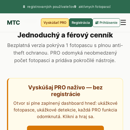
8
registrovaných používateľov
9
aktívnych fotopascí
Hlavná
›
Cenník
☰
MTC
Vyskúšať PRO
Registrácia
🔐 Prihlásenie
Jednoduchý a férový cenník
Bezplatná verzia pokrýva 1 fotopascu s plnou anti-
theft ochranou. PRO odomyká neobmedzený
počet fotopasci a pridáva pokročilé nástroje.
Vyskúšaj PRO naživo — bez
registrácie
Otvor si plne zaplnený dashboard hneď: ukážkové
fotopasce, ukážkové detekcie, každá PRO funkcia
odomknutá. Klikni a hraj sa.