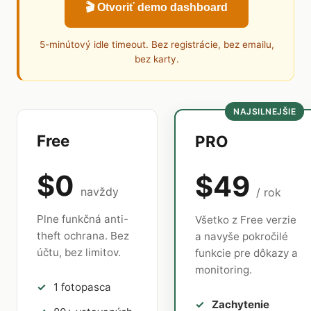
🎬 Otvoriť demo dashboard
5-minútový idle timeout. Bez registrácie, bez emailu,
bez karty.
NAJSILNEJŠIE
Free
PRO
$0
$49
navždy
/ rok
Plne funkčná anti-
Všetko z Free verzie
theft ochrana. Bez
a navyše pokročilé
účtu, bez limitov.
funkcie pre dôkazy a
monitoring.
1 fotopasca
Zachytenie